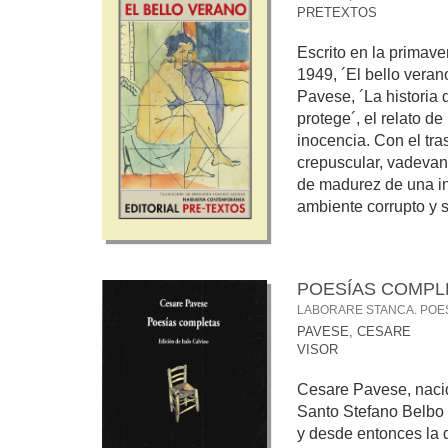
PRETEXTOS
Escrito en la primav
1949, ´El bello veran
Pavese, ´La historia 
protege´, el relato de
inocencia. Con el tra
crepuscular, vadeva
de madurez de una i
ambiente corrupto y so
POESÍAS COMPL
LABORARE STANCA. POE
PAVESE, CESARE
VISOR
Cesare Pavese, naci
Santo Stefano Belbo 
y desde entonces la 