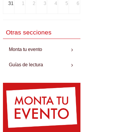
31
1
2
3
4
5
6
Otras secciones
Monta tu evento
Guías de lectura