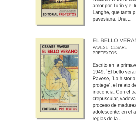
amor por Turín y el 
Langhe, que tanta p
pavesiana. Una ...
EL BELLO VERA
PAVESE, CESARE
PRETEXTOS
Escrito en la prima
1949, ´El bello ver
Pavese, ´La historia
protege´, el relato d
inocencia. Con el tr
crepuscular, vadeva
proceso de madurez
adolescente: en el 
reglas de la ...