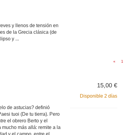
reves y llenos de tensión en
es de la Grecia clásica (de
ipso y ...
«
1
15,00 €
Disponible 2 días
o de astucias? definió
esi tuoi (De tu tierra). Pero
tre el obrero Berto y el
 mucho más allá: remite a la
udad y el campo, entre el