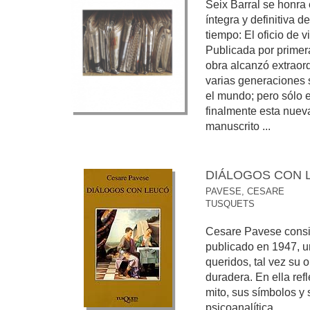
Seix Barral se honra 
íntegra y definitiva 
tiempo: El oficio de v
Publicada por primera
obra alcanzó extraor
varias generaciones 
el mundo; pero sólo 
finalmente esta nuev
manuscrito ...
DIÁLOGOS CON 
PAVESE, CESARE
TUSQUETS
Cesare Pavese consi
publicado en 1947, u
queridos, tal vez su 
duradera. En ella refl
mito, sus símbolos y
psicoanalítica.