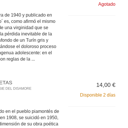
Agotado
era de 1940 y publicado en
o´ es, como afirmó el mismo
de una virginidad que se
 la pérdida inevitable de la
sfondo de un Turín gris y
nándose el doloroso proceso
ngenua adolescente: en el
n reglas de la ...
ETAS
14,00 €
SIE DEL DISAMORE
Disponible 2 días
do en el pueblo piamontés de
en 1908, se suicidó en 1950,
dimensión de su obra poética