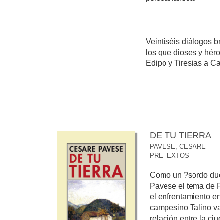
Veintiséis diálogos b
los que dioses y héro
Edipo y Tiresias a Cal
DE TU TIERRA
PAVESE, CESARE
PRETEXTOS
Como un ?sordo duel
Pavese el tema de Pa
el enfrentamiento en
campesino Talino va
relación entre la ci