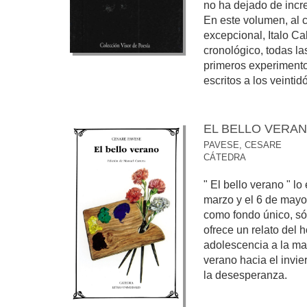
no ha dejado de incr
En este volumen, al c
excepcional, Italo Ca
cronológico, todas l
primeros experimento
escritos a los veintidó
EL BELLO VERA
PAVESE, CESARE
CÁTEDRA
" El bello verano " lo
marzo y el 6 de mayo
como fondo único, sór
ofrece un relato del h
adolescencia a la mad
verano hacia el invier
la desesperanza.