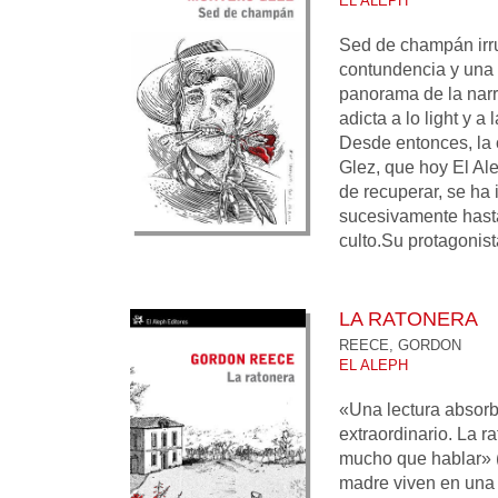
EL ALEPH
Sed de champán irr
contundencia y una 
panorama de la narra
adicta a lo light y 
Desde entonces, la
Glez, que hoy El Ale
de recuperar, se ha
sucesivamente hasta
culto.Su protagonista
LA RATONERA
REECE, GORDON
EL ALEPH
«Una lectura absor
extraordinario. La r
mucho que hablar» (
madre viven en una