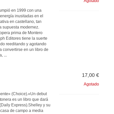
Agotado
umpió en 1999 con una
energía inusitadas en el
tiva en castellano, tan
a la supuesta modernez.
 opera prima de Montero
ph Editores tiene la suerte
 ido reeditando y agotando
 convertirse en un libro de
, ...
17,00 €
Agotado
bente» (Choice).«Un debut
atonera es un libro que dará
Daily Express).Shelley y su
 casa de campo a media