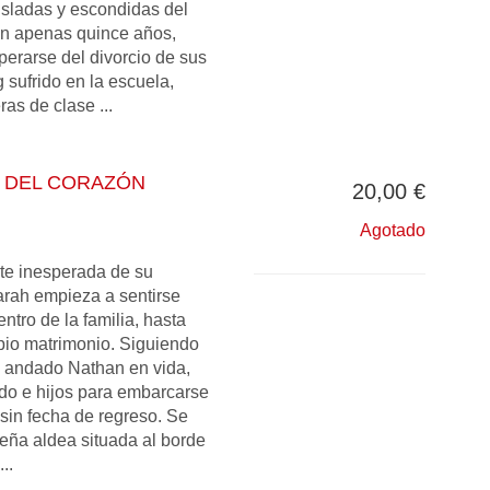
isladas y escondidas del
on apenas quince años,
perarse del divorcio de sus
g sufrido en la escuela,
s de clase ...
A DEL CORAZÓN
20,00 €
Agotado
te inesperada de su
rah empieza a sentirse
tro de la familia, hasta
pio matrimonio. Siguiendo
 andado Nathan en vida,
do e hijos para embarcarse
sin fecha de regreso. Se
eña aldea situada al borde
..