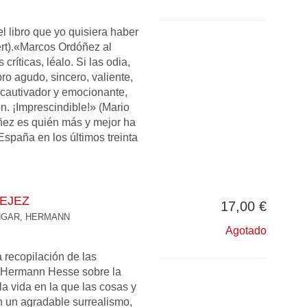
l libro que yo quisiera haber
ert).«Marcos Ordóñez al
ríticas, léalo. Si las odia,
bro agudo, sincero, valiente,
 cautivador y emocionante,
ón. ¡Imprescindible!» (Mario
ez es quién más y mejor ha
 España en los últimos treinta
VEJEZ
17,00 €
GAR, HERMANN
Agotado
a recopilación de las
 Hermann Hesse sobre la
la vida en la que las cosas y
n un agradable surrealismo,