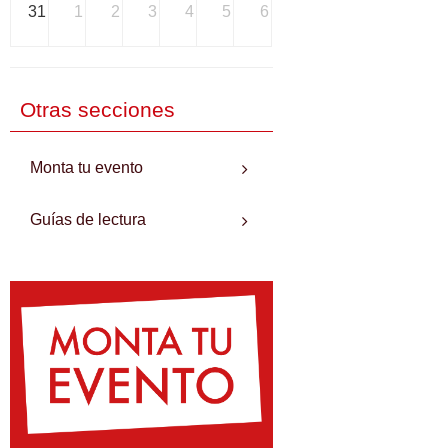
31
1
2
3
4
5
6
Otras secciones
Monta tu evento
Guías de lectura