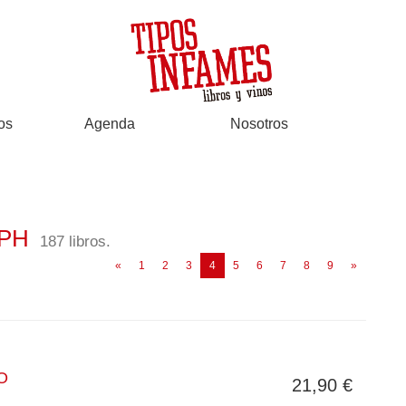
os
Agenda
Nosotros
EPH
187 libros.
(current)
«
1
2
3
4
5
6
7
8
9
»
O
21,90 €