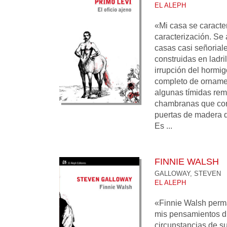
EL ALEPH
«Mi casa se caracte
caracterización. Se
casas casi señoriale
construidas en ladril
irrupción del hormi
completo de orname
algunas tímidas remi
chambranas que coro
puertas de madera q
Es ...
FINNIE WALSH
GALLOWAY, STEVEN
EL ALEPH
«Finnie Walsh perm
mis pensamientos di
circunstancias de s