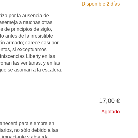
Disponible 2 días
riza por la ausencia de
 asemeja a muchas otras
s de principios de siglo,
lo antes de la irresistible
gón armado; carece casi por
ntos, si exceptuamos
niscencias Liberty en las
nan las ventanas, y en las
ue se asoman a la escalera.
17,00 €
Agotado
anecerá para siempre en
arios, no sólo debido a las
u impactante y absurda