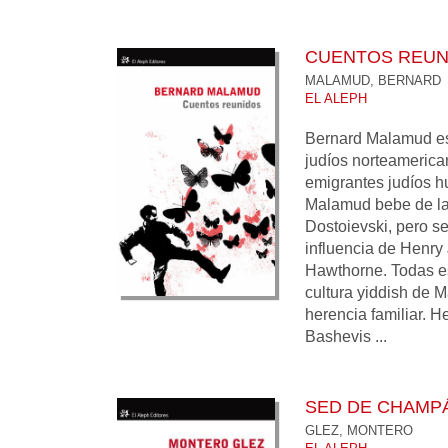
CUENTOS REUN
MALAMUD, BERNARD
EL ALEPH
Bernard Malamud es
judíos norteamerican
emigrantes judíos hu
Malamud bebe de la
Dostoievski, pero s
influencia de Henry
Hawthorne. Todas es
cultura yiddish de 
herencia familiar. 
Bashevis ...
SED DE CHAMP
GLEZ, MONTERO