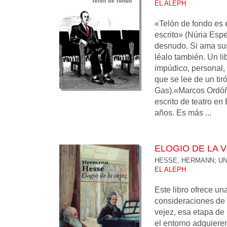
EL ALEPH
«Telón de fondo es e
escrito» (Núria Esp
desnudo. Si ama sus c
léalo también. Un li
impúdico, personal,
que se lee de un tir
Gas).«Marcos Ordóñ
escrito de teatro en
años. Es más ...
ELOGIO DE LA 
HESSE, HERMANN
;
UN
EL ALEPH
Este libro ofrece un
consideraciones de
vejez, esa etapa de 
el entorno adquiere