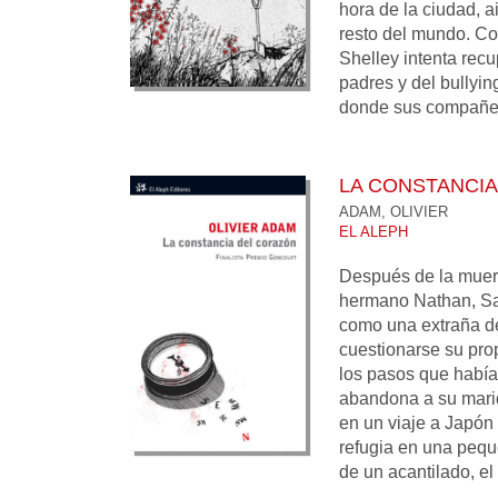
hora de la ciudad, a
resto del mundo. C
Shelley intenta recu
padres y del bullyin
donde sus compañera
LA CONSTANCI
ADAM, OLIVIER
EL ALEPH
Después de la muer
hermano Nathan, Sa
como una extraña den
cuestionarse su pro
los pasos que había
abandona a su mari
en un viaje a Japón 
refugia en una pequ
de un acantilado, el .