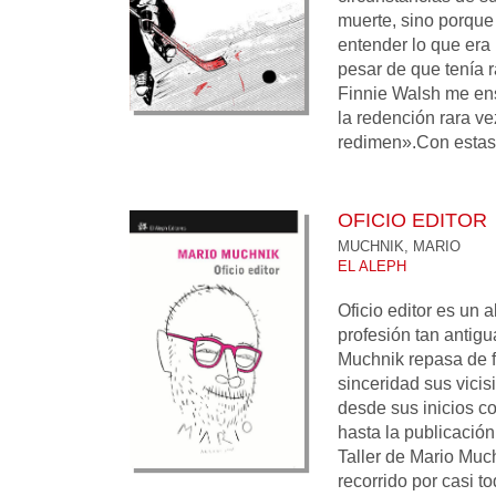
muerte, sino porque 
entender lo que era
pesar de que tenía 
Finnie Walsh me en
la redención rara ve
redimen».Con estas 
OFICIO EDITOR
MUCHNIK, MARIO
EL ALEPH
Oficio editor es un 
profesión tan antigu
Muchnik repasa de f
sinceridad sus vicis
desde sus inicios co
hasta la publicació
Taller de Mario Much
recorrido por casi t