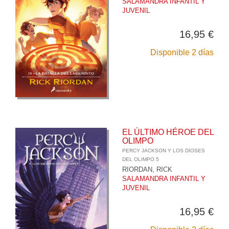
SALAMANDRA INFANTIL Y
JUVENIL
16,95 €
Disponible 2 días
EL ÚLTIMO HÉROE DEL
OLIMPO
PERCY JACKSON Y LOS DIOSES
DEL OLIMPO 5
RIORDAN, RICK
SALAMANDRA INFANTIL Y
JUVENIL
16,95 €