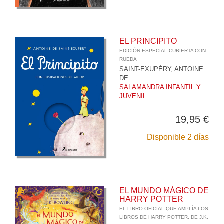
EL PRINCIPITO
EDICIÓN ESPECIAL CUBIERTA CON
RUEDA
SAINT-EXUPÉRY, ANTOINE
DE
SALAMANDRA INFANTIL Y
JUVENIL
19,95 €
Disponible 2 días
EL MUNDO MÁGICO DE
HARRY POTTER
EL LIBRO OFICIAL QUE AMPLÍA LOS
LIBROS DE HARRY POTTER, DE J.K.