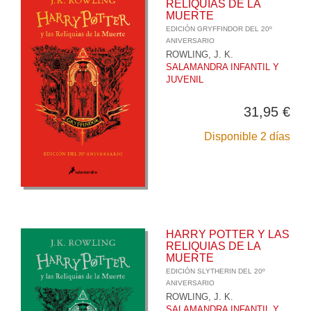
RELIQUIAS DE LA
MUERTE
EDICIÓN GRYFFINDOR DEL 20º
ANIVERSARIO
ROWLING, J. K.
SALAMANDRA INFANTIL Y
JUVENIL
31,95 €
Disponible 2 días
HARRY POTTER Y LAS
RELIQUIAS DE LA
MUERTE
EDICIÓN SLYTHERIN DEL 20º
ANIVERSARIO
ROWLING, J. K.
SALAMANDRA INFANTIL Y