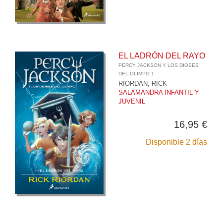
EL LADRÓN DEL RAYO
PERCY JACKSON Y LOS DIOSES
DEL OLIMPO 1
RIORDAN, RICK
SALAMANDRA INFANTIL Y
JUVENIL
16,95 €
Disponible 2 días