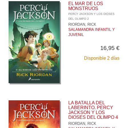
EL MAR DE LOS
MONSTRUOS
PERCY JACKSON Y LOS DIOSES
DEL OLIMPO 2
RIORDAN, RICK
SALAMANDRA INFANTIL Y
JUVENIL
16,95 €
Disponible 2 días
LA BATALLA DEL
LABERINTO. PERCY
JACKSON Y LOS
DIOSES DEL OLIMPO 4
RIORDAN, RICK