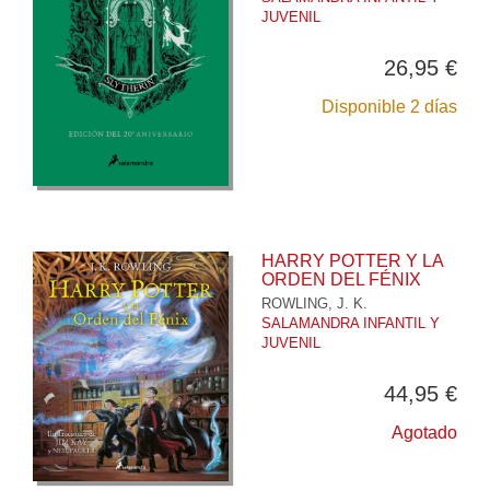
JUVENIL
26,95 €
Disponible 2 días
HARRY POTTER Y LA
ORDEN DEL FÉNIX
ROWLING, J. K.
SALAMANDRA INFANTIL Y
JUVENIL
44,95 €
Agotado