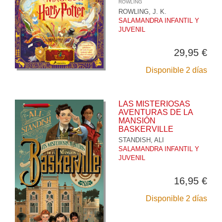
ROWLING
ROWLING, J. K.
SALAMANDRA INFANTIL Y
JUVENIL
29,95 €
Disponible 2 días
LAS MISTERIOSAS
AVENTURAS DE LA
MANSIÓN
BASKERVILLE
STANDISH, ALI
SALAMANDRA INFANTIL Y
JUVENIL
16,95 €
Disponible 2 días