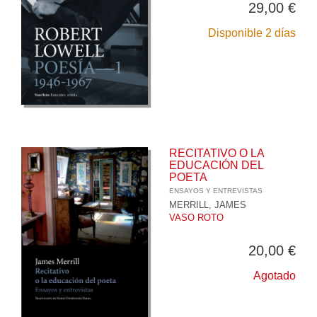
29,00 €
Disponible 2 días
RECITATIVO O LA
EDUCACIÓN DEL
POETA
ENSAYOS Y ENTREVISTAS
MERRILL, JAMES
VASO ROTO
20,00 €
Agotado