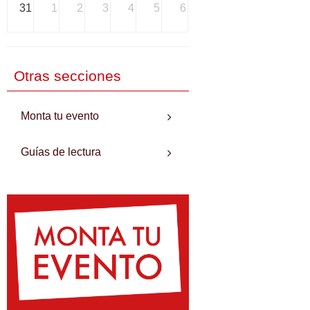
31
1
2
3
4
5
6
Otras secciones
Monta tu evento
Guías de lectura