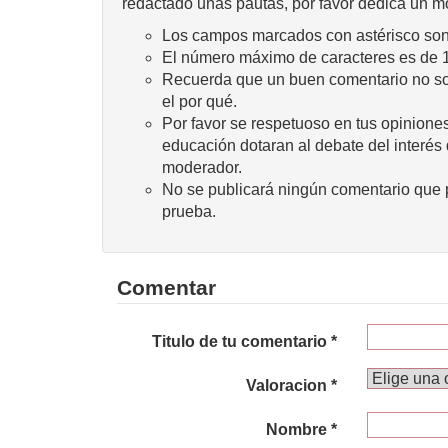
redactado unas pautas, por favor dedica un m
Los campos marcados con astérisco son 
El número máximo de caracteres es de 
Recuerda que un buen comentario no sola
el por qué.
Por favor se respetuoso en tus opiniones
educación dotaran al debate del interés
moderador.
No se publicará ningún comentario que p
prueba.
Comentar
Titulo de tu comentario *
Valoracion *
Nombre *