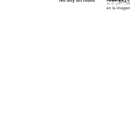
No soy un robot *
en la image