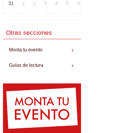
31
1
2
3
4
5
6
Otras secciones
Monta tu evento
Guías de lectura