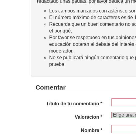
redactado unas pautas, por favor dedica un m
Los campos marcados con astérisco son 
El número máximo de caracteres es de 
Recuerda que un buen comentario no sola
el por qué.
Por favor se respetuoso en tus opiniones
educación dotaran al debate del interés
moderador.
No se publicará ningún comentario que p
prueba.
Comentar
Titulo de tu comentario *
Valoracion *
Nombre *