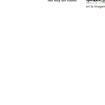
No soy un robot *
en la image