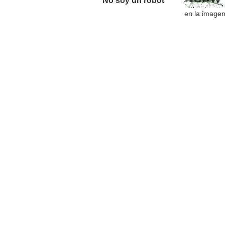
No soy un robot *
en la image