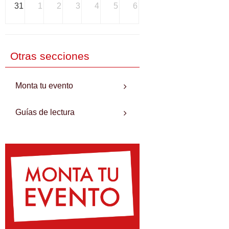
31
1
2
3
4
5
6
Otras secciones
Monta tu evento
Guías de lectura