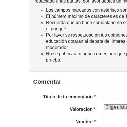
redactado unas pautas, por favor dedica un m
Los campos marcados con astérisco son 
El número máximo de caracteres es de 
Recuerda que un buen comentario no sola
el por qué.
Por favor se respetuoso en tus opiniones
educación dotaran al debate del interés
moderador.
No se publicará ningún comentario que p
prueba.
Comentar
Titulo de tu comentario *
Valoracion *
Nombre *