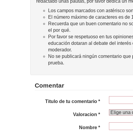
redactado unas pautas, por favor dedica un m
Los campos marcados con astérisco son 
El número máximo de caracteres es de 
Recuerda que un buen comentario no sola
el por qué.
Por favor se respetuoso en tus opiniones
educación dotaran al debate del interés
moderador.
No se publicará ningún comentario que p
prueba.
Comentar
Titulo de tu comentario *
Valoracion *
Nombre *