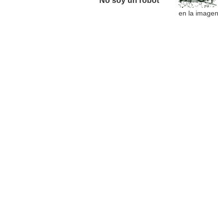
No soy un robot *
en la image