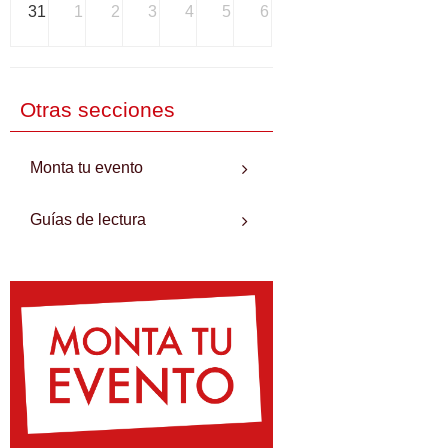
31
1
2
3
4
5
6
Otras secciones
Monta tu evento
Guías de lectura