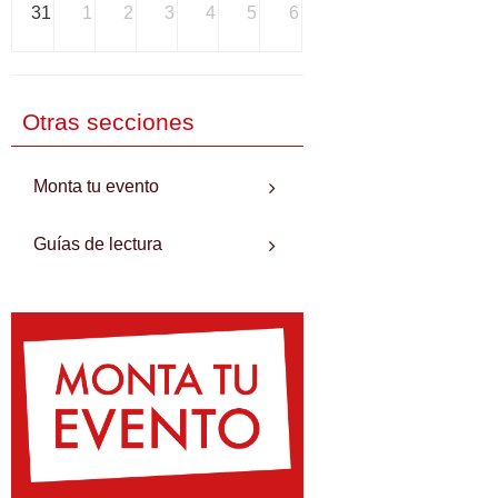
31
1
2
3
4
5
6
Otras secciones
Monta tu evento
Guías de lectura