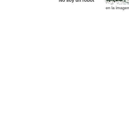
No soy un robot *
en la image