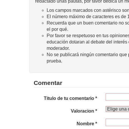
redactado unas pautas, por favor dedica un m
Los campos marcados con astérisco son 
El número máximo de caracteres es de 
Recuerda que un buen comentario no sola
el por qué.
Por favor se respetuoso en tus opiniones
educación dotaran al debate del interés
moderador.
No se publicará ningún comentario que p
prueba.
Comentar
Titulo de tu comentario *
Valoracion *
Nombre *