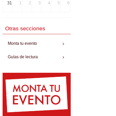
31
1
2
3
4
5
6
Otras secciones
Monta tu evento
Guías de lectura