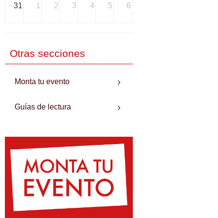
31
1
2
3
4
5
6
Otras secciones
Monta tu evento
Guías de lectura