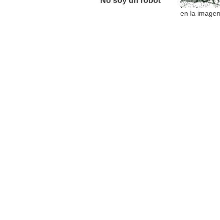
No soy un robot *
en la image