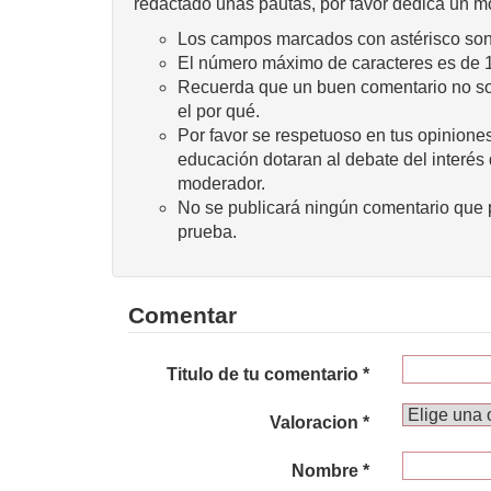
redactado unas pautas, por favor dedica un m
Los campos marcados con astérisco son 
El número máximo de caracteres es de 
Recuerda que un buen comentario no sola
el por qué.
Por favor se respetuoso en tus opiniones
educación dotaran al debate del interés
moderador.
No se publicará ningún comentario que p
prueba.
Comentar
Titulo de tu comentario *
Valoracion *
Nombre *