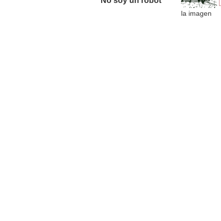
No soy un robot *
la imagen