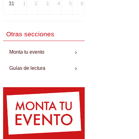
31
1
2
3
4
5
6
Otras secciones
Monta tu evento
Guías de lectura