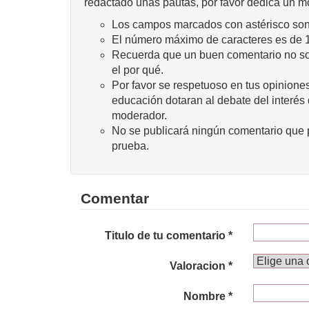
redactado unas pautas, por favor dedica un m
Los campos marcados con astérisco son 
El número máximo de caracteres es de 
Recuerda que un buen comentario no sola
el por qué.
Por favor se respetuoso en tus opiniones
educación dotaran al debate del interés
moderador.
No se publicará ningún comentario que p
prueba.
Comentar
Titulo de tu comentario *
Valoracion *
Nombre *