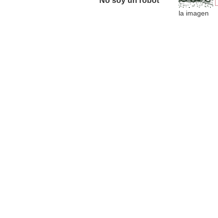
No soy un robot *
la imagen