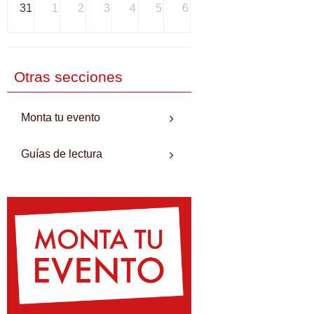
31
1
2
3
4
5
6
Otras secciones
Monta tu evento
Guías de lectura