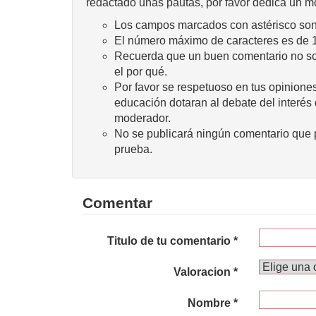
redactado unas pautas, por favor dedica un m
Los campos marcados con astérisco son 
El número máximo de caracteres es de 
Recuerda que un buen comentario no sola
el por qué.
Por favor se respetuoso en tus opiniones
educación dotaran al debate del interés
moderador.
No se publicará ningún comentario que p
prueba.
Comentar
Titulo de tu comentario *
Valoracion *
Nombre *