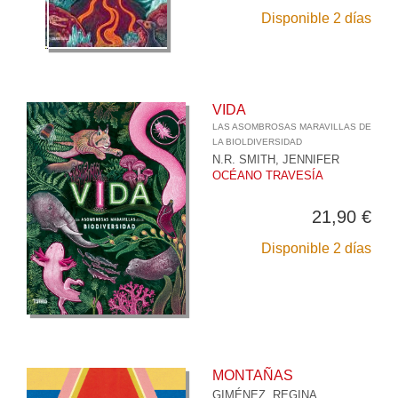
Disponible 2 días
VIDA
LAS ASOMBROSAS MARAVILLAS DE
LA BIOLDIVERSIDAD
N.R. SMITH, JENNIFER
OCÉANO TRAVESÍA
21,90 €
Disponible 2 días
MONTAÑAS
GIMÉNEZ, REGINA