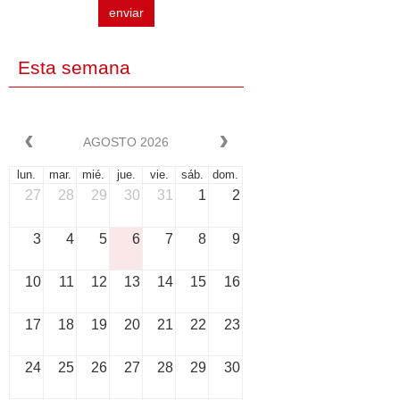
enviar
Esta semana
EL GRAND FINALE DE TIP
La andadura de la librería Tipos Infames llega a s
AGOSTO 2026
lun.
mar.
mié.
jue.
vie.
sáb.
dom.
27
28
29
30
31
1
2
3
4
5
6
7
8
9
10
11
12
13
14
15
16
17
18
19
20
21
22
23
24
25
26
27
28
29
30