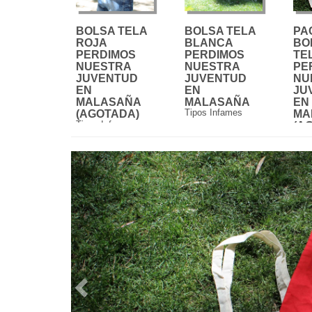
BOLSA TELA
BOLSA TELA
PA
ROJA
BLANCA
BO
PERDIMOS
PERDIMOS
TE
NUESTRA
NUESTRA
PE
JUVENTUD
JUVENTUD
NU
EN
EN
JU
MALASAÑA
MALASAÑA
EN
Tipos Infames
(AGOTADA)
MA
Tipos Infames
(A
Tipo
Previous