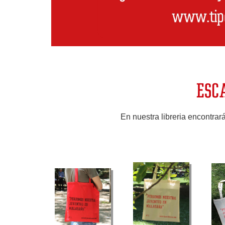
Tipos
infames
ESC
En nuestra libreria encontra