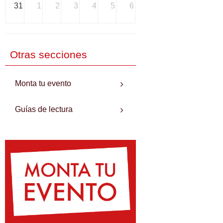
31
1
2
3
4
5
6
Otras secciones
Monta tu evento
Guías de lectura