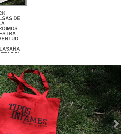
CK
LSAS DE
LA
RDIMOS
ESTRA
VENTUD
LASAÑA
GOTADO)
s Infames
Next