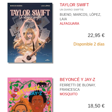
TAYLOR SWIFT
UN DIARIO SWIFTIE
BUENO, MARCOS
;
LÓPEZ,
LAIA
ALFAGUARA
22,95 €
Disponible 2 días
BEYONCÉ Y JAY-Z
FERRETTI DE BLONAY,
FRANCESCA
MOSQUITO
18,50 €