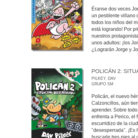
Éranse dos veces Jorg
un pestilente villano
todos los niños del m
está logrando! Por pr
nuestros protagonist
unos adultos: ¡los Jor
¿Lograrán Jorge y Jorg
POLICÁN 2: SIT
PILKEY, DAV
GRUPO SM
Policán, el nuevo hé
Calzoncillos, aún tie
aprender. Sobre todo
enfrenta a Perico, el 
escurridizo de la ciud
"desesperrada". ¡Es 
buscarle tres pies al 