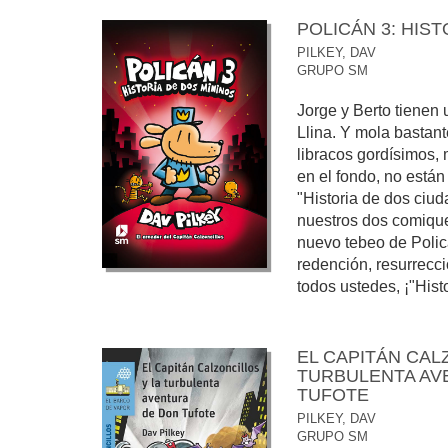
POLICÁN 3: HIS
PILKEY, DAV
GRUPO SM
Jorge y Berto tienen 
Llina. Y mola bastan
libracos gordísimos, 
en el fondo, no están
"Historia de dos ciu
nuestros dos comique
nuevo tebeo de Policá
redención, resurrecc
todos ustedes, ¡"Histo
EL CAPITÁN CAL
TURBULENTA AV
TUFOTE
PILKEY, DAV
GRUPO SM