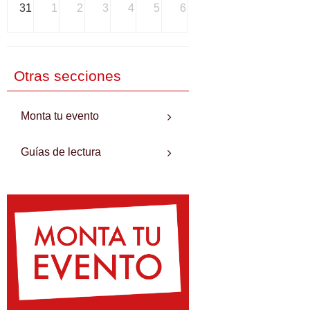
31
1
2
3
4
5
6
Otras secciones
Monta tu evento
Guías de lectura