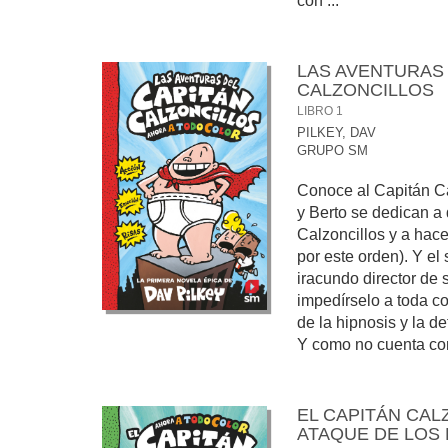
con ...
LAS AVENTURAS 
CALZONCILLOS
LIBRO 1
PILKEY, DAV
GRUPO SM
Conoce al Capitán Ca
y Berto se dedican a 
Calzoncillos y a hac
por este orden). Y el 
iracundo director de 
impedírselo a toda c
de la hipnosis y la d
Y como no cuenta con 
EL CAPITÁN CAL
ATAQUE DE LOS