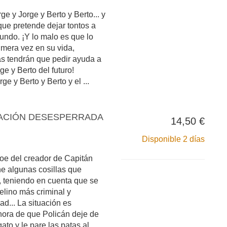
e y Jorge y Berto y Berto... y
 que pretende dejar tontos a
undo. ¡Y lo malo es que lo
imera vez en su vida,
as tendrán que pedir ayuda a
ge y Berto del futuro!
e y Berto y Berto y el ...
UACIÓN DESESPERRADA
14,50 €
Disponible 2 días
roe del creador de Capitán
ne algunas cosillas que
, teniendo en cuenta que se
felino más criminal y
ad... La situación es
hora de que Policán deje de
gato y le pare las patas al