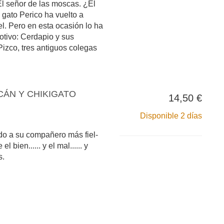
El señor de las moscas. ¿El
 gato Perico ha vuelto a
l. Pero en esta ocasión lo ha
tivo: Cerdapio y sus
izco, tres antiguos colegas
ICÁN Y CHIKIGATO
14,50 €
Disponible 2 días
do a su compañero más fiel-
l bien...... y el mal...... y
s.