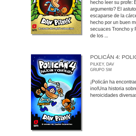
hecho leer su profe: 
argumento? El astuto
escaparse de la cárce
hecho por un buen mo
secuaces Troncho y P
de los ...
POLICÁN 4: POL
PILKEY, DAV
GRUPO SM
¡Policán ha encontra
ino!Una historia sobre e
heroicidades diversa