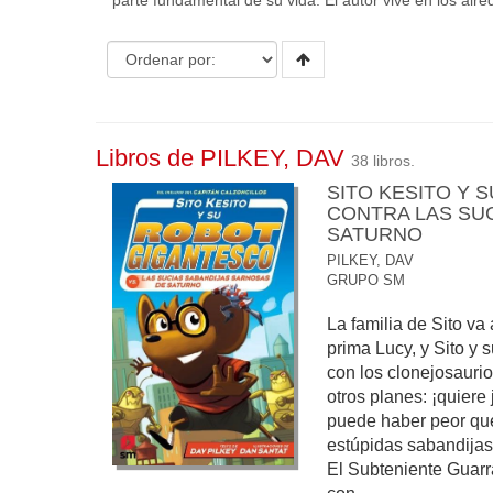
parte fundamental de su vida. El autor vive en los alr
Libros de PILKEY, DAV
38 libros.
SITO KESITO Y 
CONTRA LAS SUC
SATURNO
PILKEY, DAV
GRUPO SM
La familia de Sito va
prima Lucy, y Sito y 
con los clonejosaurio
otros planes: ¡quiere
puede haber peor qu
estúpidas sabandijas
El Subteniente Guarra