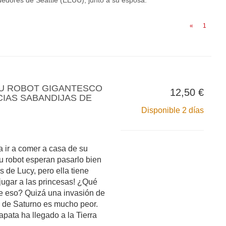
ededores de Seattle (EEUU), junto a su esposa.
«
1
SU ROBOT GIGANTESCO
12,50 €
IAS SABANDIJAS DE
Disponible 2 días
 a ir a comer a casa de su
su robot esperan pasarlo bien
s de Lucy, pero ella tiene
 jugar a las princesas! ¿Qué
e eso? Quizá una invasión de
 de Saturno es mucho peor.
pata ha llegado a la Tierra