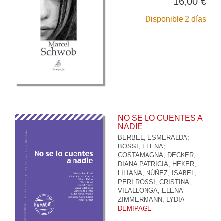
16,00 €
Disponible 2 días
NO SE LO CUENTES A
NADIE
BERBEL, ESMERALDA
;
BOSSI, ELENA
;
COSTAMAGNA
;
DECKER,
DIANA PATRICIA
;
HEKER,
LILIANA
;
NÚÑEZ, ISABEL
;
PERI ROSSI, CRISTINA
;
VILALLONGA, ELENA
;
ZIMMERMANN, LYDIA
DEMIPAGE