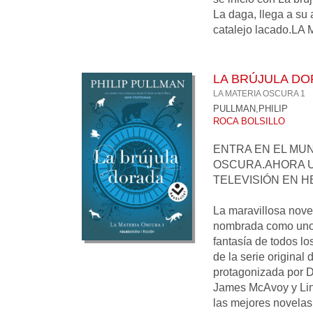
La daga, llega a su 
catalejo lacado.LA 
LA BRÚJULA D
LA MATERIA OSCURA 1
PULLMAN,PHILIP
ROCA BOLSILLO
ENTRA EN EL MUN
OSCURA.AHORA U
TELEVISIÓN EN H
La maravillosa nove
nombrada como uno 
fantasía de todos lo
de la serie original
protagonizada por D
James McAvoy y Li
las mejores novelas