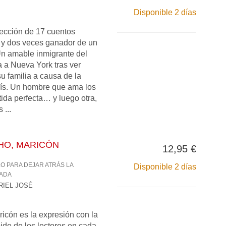
Disponible 2 días
ección de 17 cuentos
r, y dos veces ganador de un
n amable inmigrante del
a a Nueva York tras ver
su familia a causa de la
país. Un hombre que ama los
ida perfecta… y luego otra,
 ...
HO, MARICÓN
12,95 €
O PARA DEJAR ATRÁS LA
Disponible 2 días
ZADA
RIEL JOSÉ
icón es la expresión con la
ide de los lectores en cada