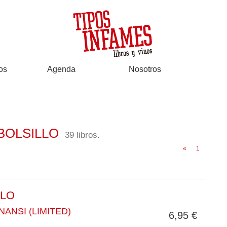
os
Agenda
Nosotros
A BOLSILLO
39 libros.
«
1
LLO
NANSI (LIMITED)
6,95 €