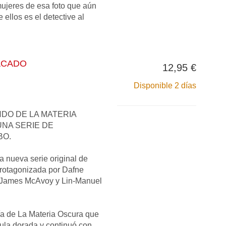
ujeres de esa foto que aún
 ellos es el detective al
ACADO
12,95 €
Disponible 2 días
DO DE LA MATERIA
NA SERIE DE
BO.
a nueva serie original de
rotagonizada por Dafne
 James McAvoy y Lin-Manuel
gía de La Materia Oscura que
jula dorada y continuó con