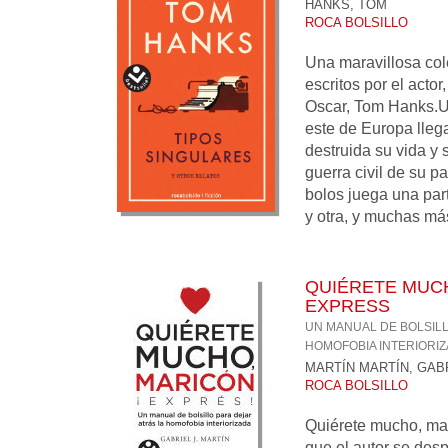
HANKS, TOM
ROCA BOLSILLO
Una maravillosa col
escritos por el acto
Oscar, Tom Hanks.U
este de Europa lleg
destruida su vida y 
guerra civil de su 
bolos juega una part
y otra, y muchas más
QUIÉRETE MUC
EXPRESS
UN MANUAL DE BOLSILL
HOMOFOBIA INTERIORI
MARTÍN MARTÍN, GAB
ROCA BOLSILLO
Quiérete mucho, mar
que el autor se desp