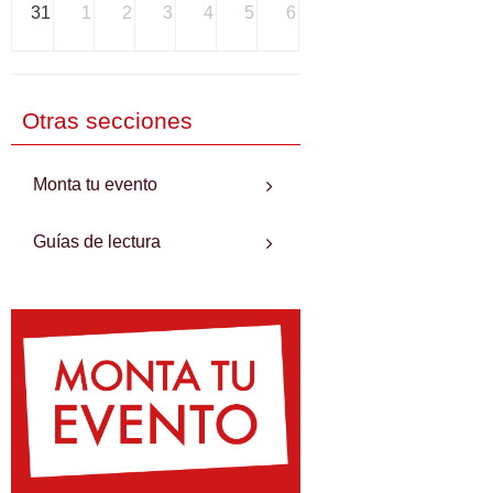
31
1
2
3
4
5
6
Otras secciones
Monta tu evento
Guías de lectura