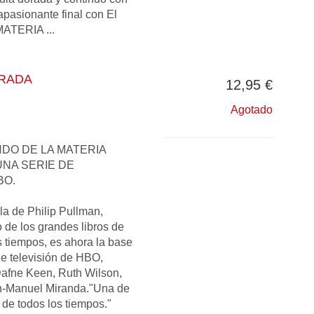
apasionante final con El
MATERIA ...
ORADA
12,95 €
Agotado
DO DE LA MATERIA
NA SERIE DE
BO.
la de Philip Pullman,
de los grandes libros de
s tiempos, es ahora la base
 de televisión de HBO,
afne Keen, Ruth Wilson,
n-Manuel Miranda."Una de
 de todos los tiempos."