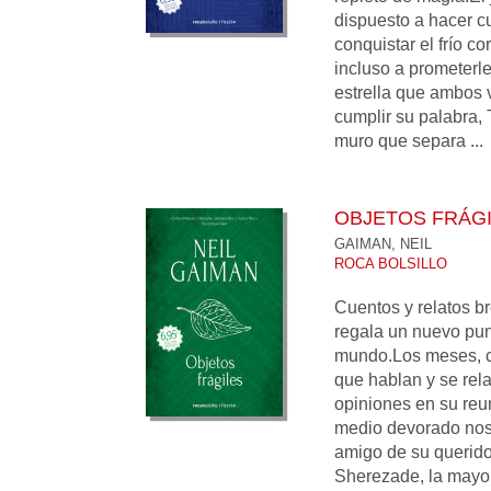
dispuesto a hacer c
conquistar el frío c
incluso a prometerle
estrella que ambos 
cumplir su palabra, 
muro que separa ...
OBJETOS FRÁGIL
GAIMAN, NEIL
ROCA BOLSILLO
Cuentos y relatos b
regala un nuevo punt
mundo.Los meses, c
que hablan y se rel
opiniones en su reu
medio devorado nos
amigo de su querido
Sherezade, la mayor