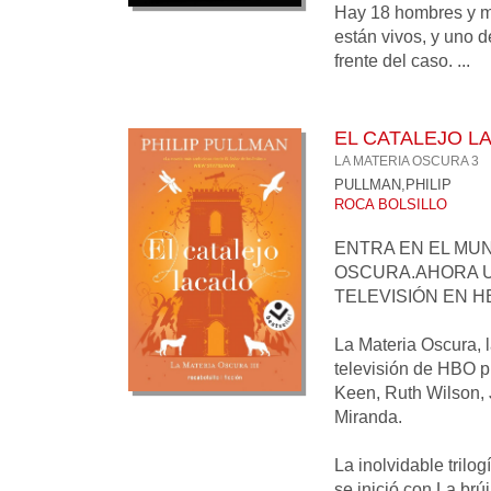
Hay 18 hombres y m
están vivos, y uno de
frente del caso. ...
EL CATALEJO L
LA MATERIA OSCURA 3
PULLMAN,PHILIP
ROCA BOLSILLO
ENTRA EN EL MUN
OSCURA.AHORA U
TELEVISIÓN EN H
La Materia Oscura, l
televisión de HBO p
Keen, Ruth Wilson,
Miranda.
La inolvidable trilo
se inició con La brú