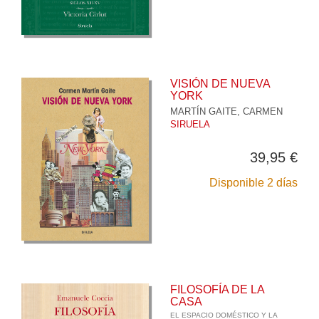
VISIÓN DE NUEVA
YORK
MARTÍN GAITE, CARMEN
SIRUELA
39,95 €
Disponible 2 días
FILOSOFÍA DE LA
CASA
EL ESPACIO DOMÉSTICO Y LA