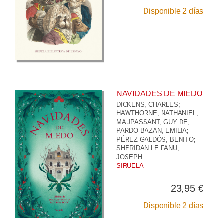
Disponible 2 días
NAVIDADES DE MIEDO
DICKENS, CHARLES
;
HAWTHORNE, NATHANIEL
;
MAUPASSANT, GUY DE
;
PARDO BAZÁN, EMILIA
;
PÉREZ GALDÓS, BENITO
;
SHERIDAN LE FANU,
JOSEPH
SIRUELA
23,95 €
Disponible 2 días