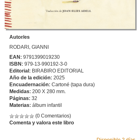
Autor/es
RODARI, GIANNI
EAN:
9791399019230
ISBN:
979-13-990192-3-0
Editorial:
BIRABIRO EDITORIAL
Año de la edición:
2025
Encuadernación:
Cartoné (tapa dura)
Medidas:
200 X 280 mm.
Páginas:
32
Materias:
álbum infantil
(0 Comentarios)
Comenta y valora este libro
Disponible 2 días