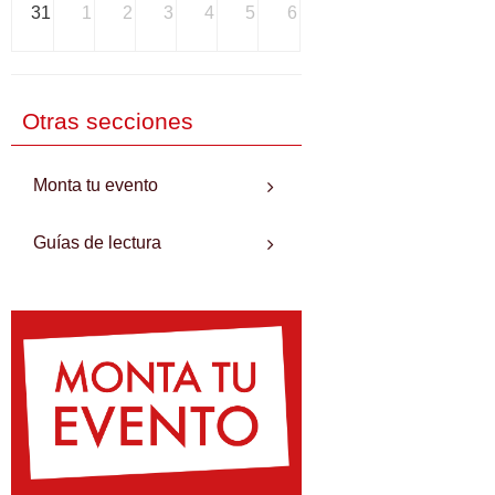
31
1
2
3
4
5
6
Otras secciones
Monta tu evento
Guías de lectura