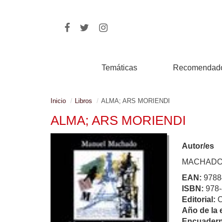
Temáticas
Recomendad
Inicio
Libros
ALMA; ARS MORIENDI
ALMA; ARS MORIENDI
Autor/es
MACHADO
EAN:
9788
ISBN:
978-
Editorial:
Año de la 
Encuadern