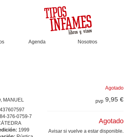
os
Agenda
Nosotros
Agotado
9,95 €
, MANUEL
pvp
437607597
84-376-0759-7
Agotado
CÁTEDRA
edición:
1999
Avisar si vuelve a estar disponible.
ación:
Rústica