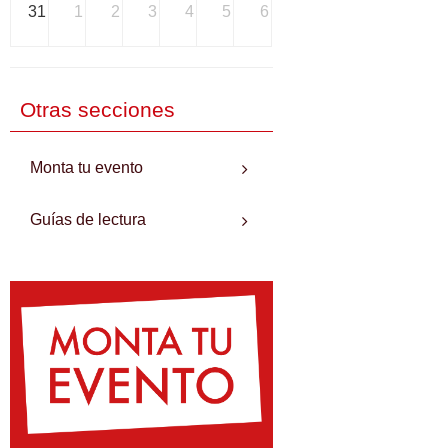
31
1
2
3
4
5
6
Otras secciones
Monta tu evento
Guías de lectura