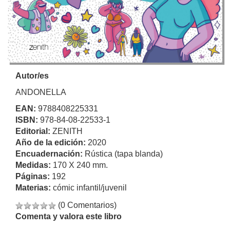
Autor/es
ANDONELLA
EAN:
9788408225331
ISBN:
978-84-08-22533-1
Editorial:
ZENITH
Año de la edición:
2020
Encuadernación:
Rústica (tapa blanda)
Medidas:
170 X 240 mm.
Páginas:
192
Materias:
cómic infantil/juvenil
(0 Comentarios)
Comenta y valora este libro