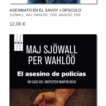
ASESINATO EN EL SAVOY + OPSCULO
SJÖWALL, MAJ, WAHLÖÖ , PER, WAHLÖÖ, PER
12,00 €