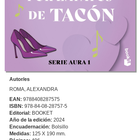
Autor/es
ROMA, ALEXANDRA
EAN:
9788408287575
ISBN:
978-84-08-28757-5
Editorial:
BOOKET
Año de la edición:
2024
Encuadernación:
Bolsillo
Medidas:
125 X 190 mm.