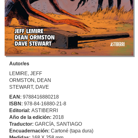
Autor/es
LEMIRE, JEFF
ORMSTON, DEAN
STEWART, DAVE
EAN:
9788416880218
ISBN:
978-84-16880-21-8
Editorial:
ASTIBERRI
Año de la edición:
2018
Traductor:
GARCÍA, SANTIAGO
Encuadernación:
Cartoné (tapa dura)
Medidas:
168 X 258 mm.