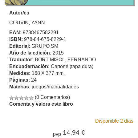
Autor/es
COUVIN, YANN
EAN:
9788467582291
ISBN:
978-84-675-8229-1
Editorial:
GRUPO SM
Año de la edición:
2015
Traductor:
BORT MISOL, FERNANDO
Encuadernación:
Cartoné (tapa dura)
Medidas:
168 X 377 mm.
Páginas:
24
Materias:
juegos/manualidades
(0 Comentarios)
Comenta y valora este libro
Disponible 2 días
14,94 €
pvp