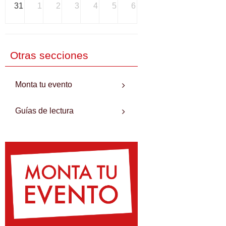
31
1
2
3
4
5
6
Otras secciones
Monta tu evento
Guías de lectura