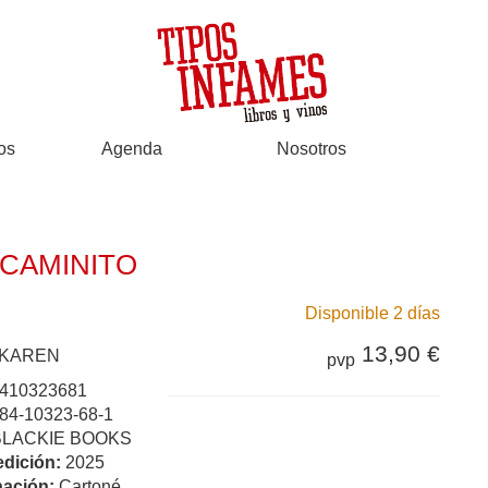
os
Agenda
Nosotros
 CAMINITO
Disponible 2 días
13,90 €
 KAREN
pvp
410323681
84-10323-68-1
BLACKIE BOOKS
edición:
2025
ación:
Cartoné