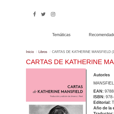
Temáticas
Recomendad
Inicio
Libros
CARTAS DE KATHERINE MANSFIELD (19
CARTAS DE KATHERINE MAN
Autor/es
MANSFIEL
EAN:
9788
ISBN:
978-
Editorial:
Año de la 
Traductor