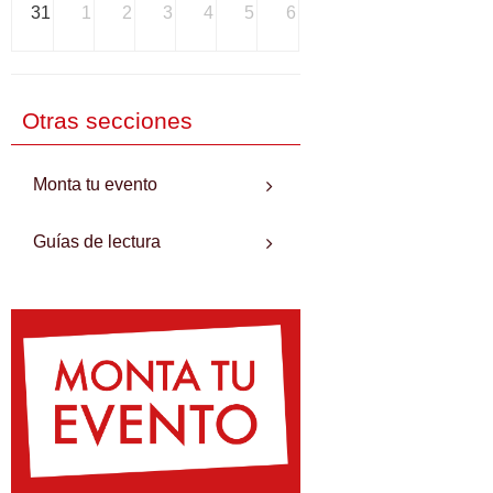
31
1
2
3
4
5
6
Otras secciones
Monta tu evento
Guías de lectura