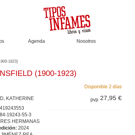
os
Agenda
Nosotros
00-1923)
SFIELD (1900-1923)
Disponible 2 días
27,95 €
D, KATHERINE
pvp
419243553
84-19243-55-3
TRES HERMANAS
edición:
2024
:
JIMÉNEZ REA,