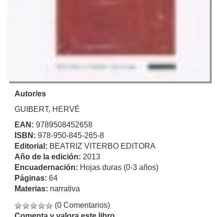
Autor/es
GUIBERT, HERVÉ
EAN:
9789508452658
ISBN:
978-950-845-265-8
Editorial:
BEATRIZ VITERBO EDITORA
Año de la edición:
2013
Encuadernación:
Hojas duras (0-3 años)
Páginas:
64
Materias:
narrativa
(0 Comentarios)
Comenta y valora este libro