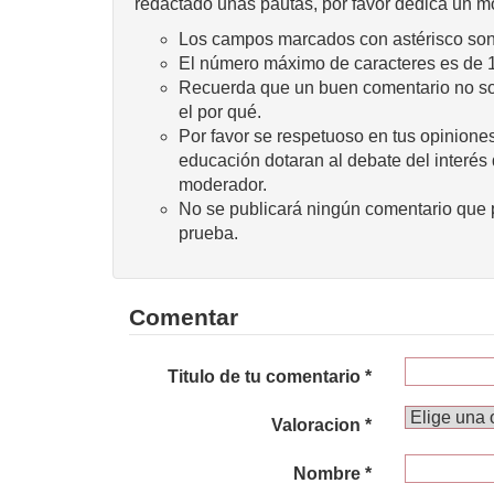
redactado unas pautas, por favor dedica un m
Los campos marcados con astérisco son 
El número máximo de caracteres es de 
Recuerda que un buen comentario no sola
el por qué.
Por favor se respetuoso en tus opiniones
educación dotaran al debate del interés
moderador.
No se publicará ningún comentario que p
prueba.
Comentar
Titulo de tu comentario *
Valoracion *
Nombre *