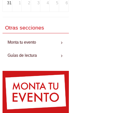
31
1
2
3
4
5
6
Otras secciones
Monta tu evento
Guías de lectura