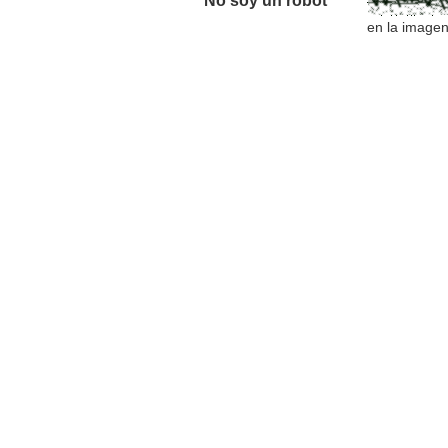
No soy un robot *
en la image