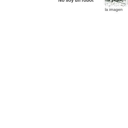
No soy un robot *
la imagen