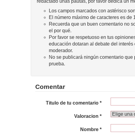
redactado unas pautas, por favor dedica un m
Los campos marcados con astérisco son 
El número máximo de caracteres es de 
Recuerda que un buen comentario no sola
el por qué.
Por favor se respetuoso en tus opiniones
educación dotaran al debate del interés
moderador.
No se publicará ningún comentario que p
prueba.
Comentar
Titulo de tu comentario *
Valoracion *
Nombre *