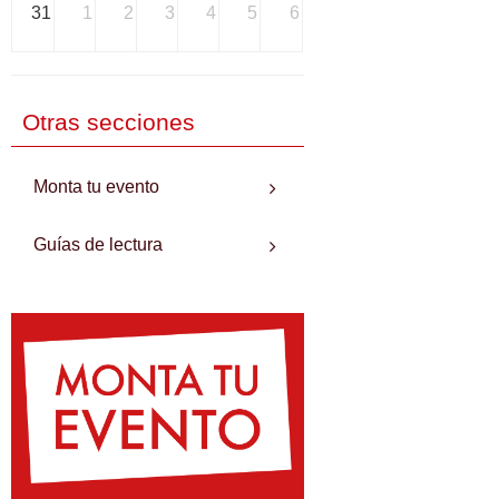
31
1
2
3
4
5
6
Otras secciones
Monta tu evento
Guías de lectura