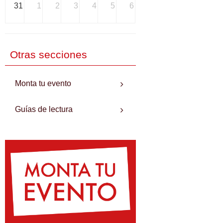
31
1
2
3
4
5
6
Otras secciones
Monta tu evento
Guías de lectura