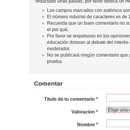
redactado unas pautas, por favor dedica un m
Los campos marcados con astérisco son 
El número máximo de caracteres es de 
Recuerda que un buen comentario no sola
el por qué.
Por favor se respetuoso en tus opiniones
educación dotaran al debate del interés
moderador.
No se publicará ningún comentario que p
prueba.
Comentar
Titulo de tu comentario *
Valoracion *
Nombre *