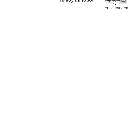
No soy un robot *
en la image