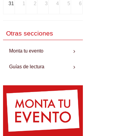
31
1
2
3
4
5
6
Otras secciones
Monta tu evento
Guías de lectura