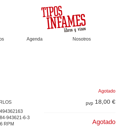
os
Agenda
Nosotros
Agotado
18,00 €
ARLOS
pvp
494362163
84-943621-6-3
Agotado
66 RPM