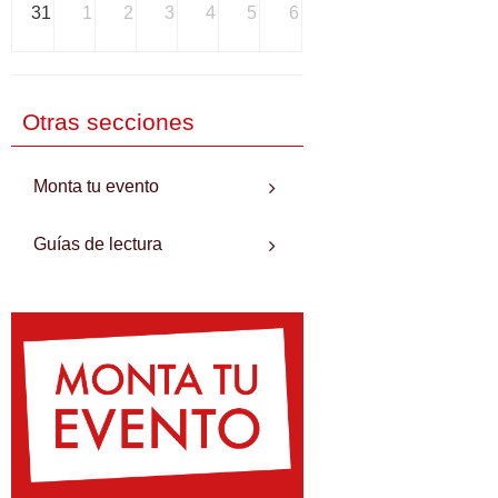
31
1
2
3
4
5
6
Otras secciones
Monta tu evento
Guías de lectura