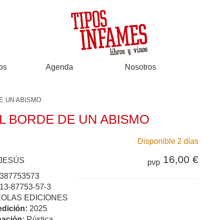
os
Agenda
Nosotros
E UN ABISMO
L BORDE DE UN ABISMO
Disponible 2 días
16,00 €
JESÚS
pvp
387753573
13-87753-57-3
EOLAS EDICIONES
edición:
2025
ación:
Rústica