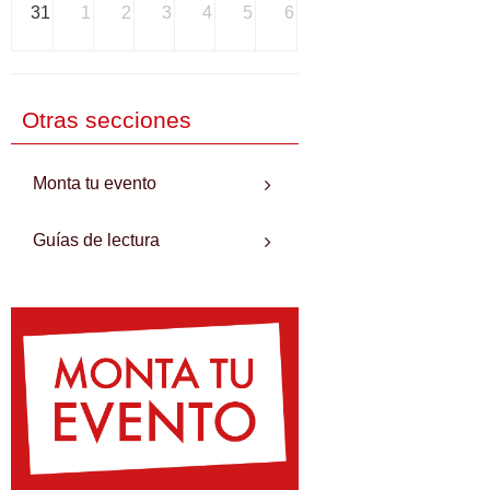
31
1
2
3
4
5
6
Otras secciones
Monta tu evento
Guías de lectura