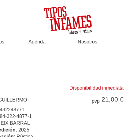
os
Agenda
Nosotros
Disponibilidad inmediata
21,00 €
GUILLERMO
pvp
432248771
84-322-4877-1
SEIX BARRAL
edición:
2025
ación:
Rústica