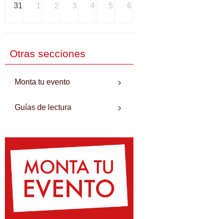
31
1
2
3
4
5
6
Otras secciones
Monta tu evento
Guías de lectura