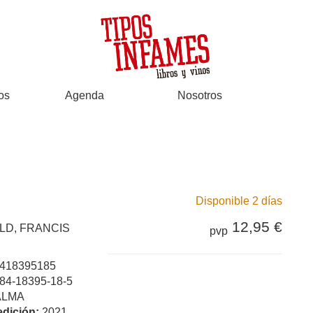
os
Agenda
Nosotros
Disponible 2 días
12,95 €
LD, FRANCIS
pvp
418395185
84-18395-18-5
ALMA
edición:
2021