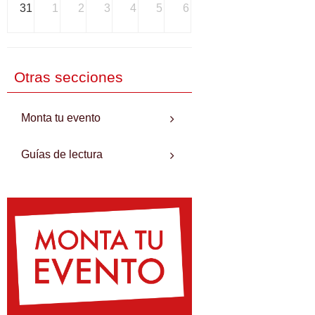
31
1
2
3
4
5
6
Otras secciones
Monta tu evento
Guías de lectura