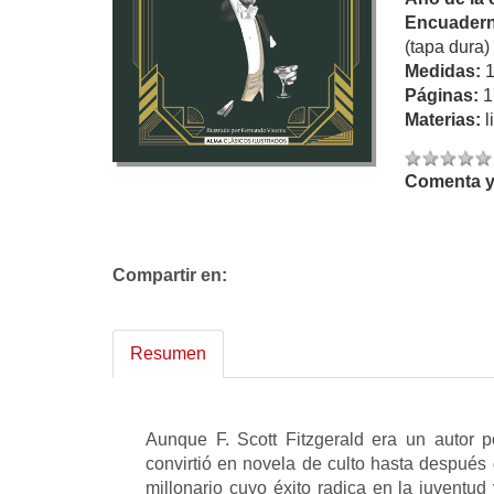
Encuadern
(tapa dura)
Medidas:
Páginas:
1
Materias:
l
Comenta y 
Compartir en:
Resumen
Aunque F. Scott Fitzgerald era un autor 
convirtió en novela de culto hasta después 
millonario cuyo éxito radica en la juventud