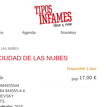
os
Agenda
Nosotros
E LAS NUBES
CIUDAD DE LAS NUBES
Disponible 2 días
17,00 €
ÍA
pvp
494455544
84-944555-4-4
NEVSKY
TS
edición:
2016