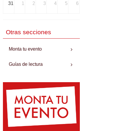
31
1
2
3
4
5
6
Otras secciones
Monta tu evento
Guías de lectura