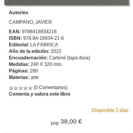
Autor/es
CAMPANO, JAVIER
EAN:
9788418934216
ISBN:
978-84-18934-21-6
Editorial:
LA FÁBRICA
Año de la edición:
2022
Encuadernación:
Cartoné (tapa dura)
Medidas:
240 X 320 mm.
Páginas:
280
Materias:
arte
(0 Comentarios)
Comenta y valora este libro
Disponible 2 días
38,00 €
pvp