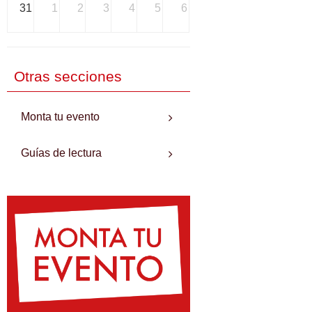
31
1
2
3
4
5
6
Otras secciones
Monta tu evento
Guías de lectura