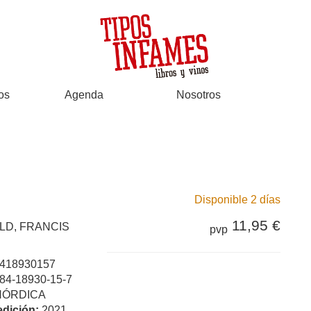
os
Agenda
Nosotros
Disponible 2 días
11,95 €
LD, FRANCIS
pvp
418930157
84-18930-15-7
NÓRDICA
edición:
2021