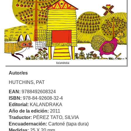
Autor/es
HUTCHINS, PAT
EAN:
9788492608324
ISBN:
978-84-92608-32-4
Editorial:
KALANDRAKA
Año de la edición:
2011
Traductor:
PÉREZ TATO, SILVIA
Encuadernación:
Cartoné (tapa dura)
Medidas:
25 X 20 mm.