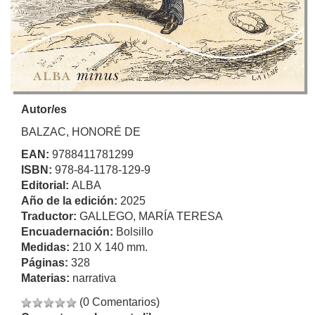
Autor/es
BALZAC, HONORÉ DE
EAN:
9788411781299
ISBN:
978-84-1178-129-9
Editorial:
ALBA
Año de la edición:
2025
Traductor:
GALLEGO, MARÍA TERESA
Encuadernación:
Bolsillo
Medidas:
210 X 140 mm.
Páginas:
328
Materias:
narrativa
(0 Comentarios)