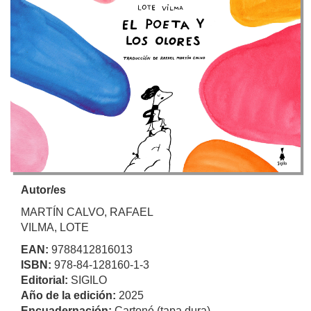
Autor/es
MARTÍN CALVO, RAFAEL
VILMA, LOTE
EAN:
9788412816013
ISBN:
978-84-128160-1-3
Editorial:
SIGILO
Año de la edición:
2025
Encuadernación:
Cartoné (tapa dura)