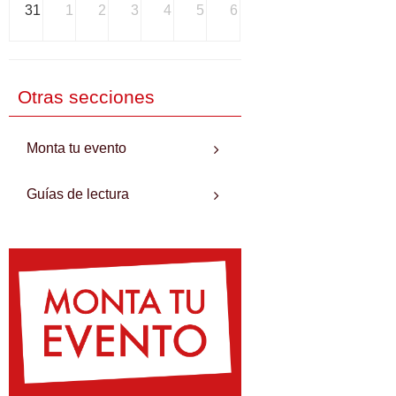
31
1
2
3
4
5
6
Otras secciones
Monta tu evento
Guías de lectura