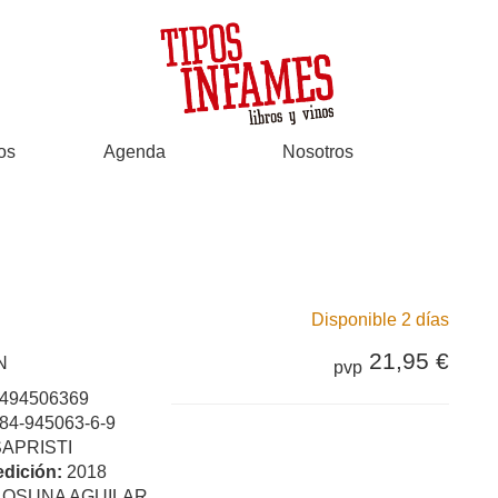
os
Agenda
Nosotros
Disponible 2 días
21,95 €
N
pvp
494506369
84-945063-6-9
SAPRISTI
edición:
2018
:
OSUNA AGUILAR,