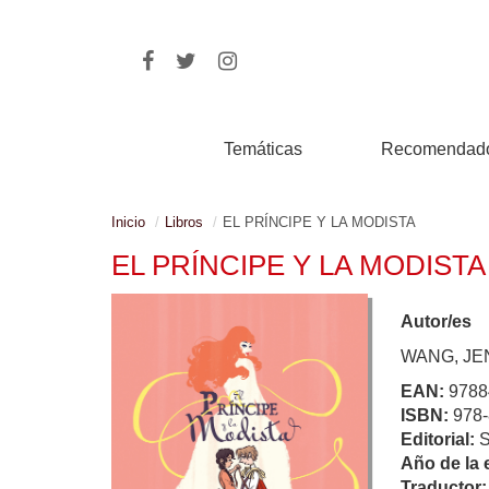
Temáticas
Recomendad
Inicio
Libros
EL PRÍNCIPE Y LA MODISTA
EL PRÍNCIPE Y LA MODISTA
Autor/es
WANG, JE
EAN:
9788
ISBN:
978-
Editorial:
Año de la 
Traductor