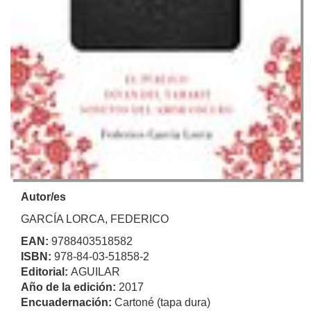
Autor/es
GARCÍA LORCA, FEDERICO
EAN:
9788403518582
ISBN:
978-84-03-51858-2
Editorial:
AGUILAR
Año de la edición:
2017
Encuadernación:
Cartoné (tapa dura)