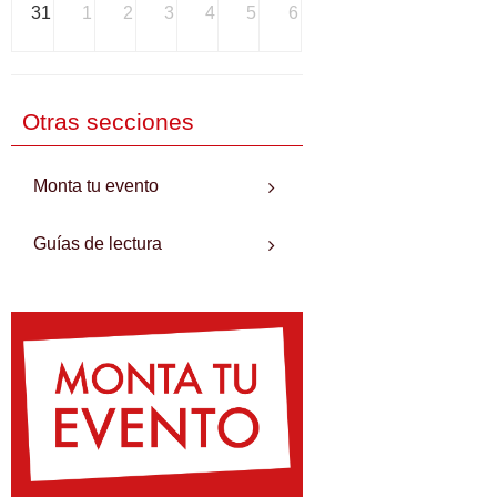
31
1
2
3
4
5
6
Otras secciones
Monta tu evento
Guías de lectura