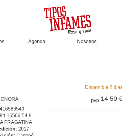
os
Agenda
Nosotros
Disponible 2 días
14,50 €
LEONORA
pvp
416566549
84-16566-54-9
LA FRAGATINA
edición:
2017
ación:
Cartoné