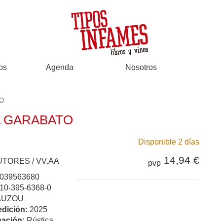
os
Agenda
Nosotros
TO
A GARABATO
Disponible 2 días
14,94 €
UTORES / VV.AA
pvp
039563680
10-395-6368-0
AUZOU
edición:
2025
ación:
Rústica