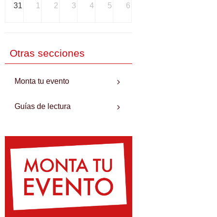
31
1
2
3
4
5
6
Otras secciones
Monta tu evento
Guías de lectura