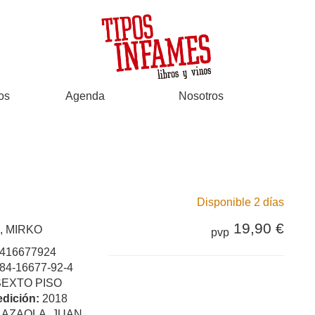
os
Agenda
Nosotros
Disponible 2 días
19,90 €
, MIRKO
pvp
416677924
84-16677-92-4
SEXTO PISO
edición:
2018
:
AZAOLA, JUAN